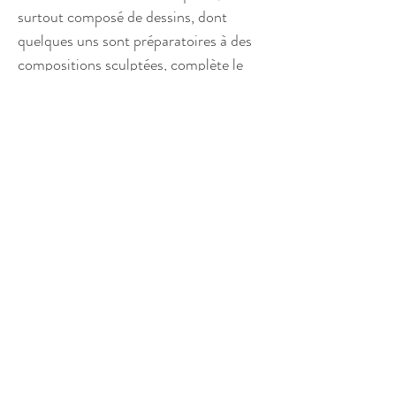
surtout composé de dessins, dont
quelques uns sont préparatoires à des
compositions sculptées, complète le
fonds Malfray déjà existant. Ces études
montrent les différents axes de
recherche de l'artiste : la guerre à
laquelle il a participé directement, la
commande monumentale, l'étude de la
danse, la création de vitraux. Elles
révèlent, au-delà des influences reçues
de Gargallot et du cubisme, de Maillol
et Bourdelle, une écriture très
personnelle, expressionniste, souple et
mouvementée et, parfois, plus sereine
et classique.